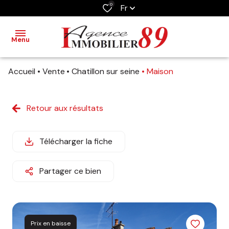
0
Fr
Menu
Accueil
Vente
Chatillon sur seine
Maison
ACCUEIL
VENTES
Retour aux résultats
NOTRE
AGENCE
Télécharger la fiche
ESTIMATION
Partager ce bien
OUTILS
Prix en baisse