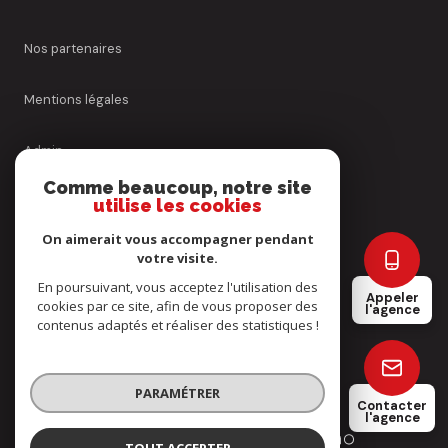
Nos partenaires
Mentions légales
Admin
Comme beaucoup, notre site
Nos honoraires
utilise les cookies
On aimerait vous accompagner pendant
Politique RGPD
votre visite.
En poursuivant, vous acceptez l'utilisation des
Appeler
Cookies
cookies par ce site, afin de vous proposer des
l'agence
contenus adaptés et réaliser des statistiques !
© 2026 | Tous droits réservés
PARAMÉTRER
Contacter
l'agence
Réalisé par
TOUT ACCEPTER