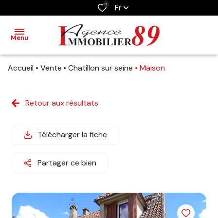
0
Fr
Menu
Accueil
Vente
Chatillon sur seine
Maison
ACCUEIL
VENTES
Retour aux résultats
NOTRE
AGENCE
Télécharger la fiche
ESTIMATION
Partager ce bien
OUTILS